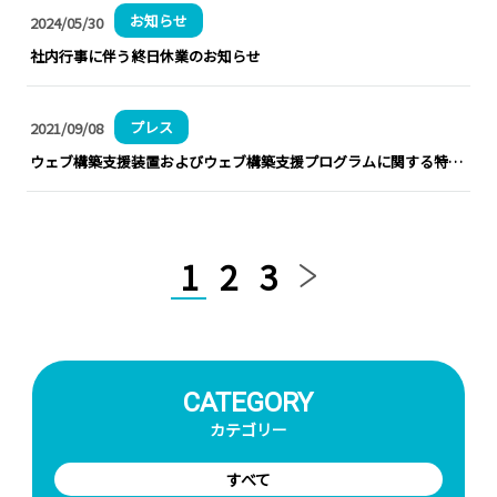
タ
お知らせ
2024/05/30
ュ
社内行事に伴う終日休業のお知らせ
プ
ラ
プレス
2021/09/08
イ
バ
ウェブ構築支援装置およびウェブ構築支援プログラムに関する特許取得のお知らせ
シ
ー
ポ
リ
1
2
3
シ
ー
パ
ー
CATEGORY
ト
カテゴリー
ナ
ー
すべて
プ