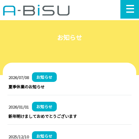
お知らせ
T
ペ
ジ
A-
Bi
お知らせ
2026/07/08
と
夏季休業のお知らせ
機
能
お知らせ
2026/01/01
紹
新年明けましておめでとうございます
介
料
お知らせ
2025/12/10