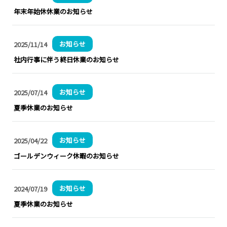
金
年末年始休休業のお知らせ
よ
く
お知らせ
2025/11/14
あ
社内行事に伴う終日休業のお知らせ
る
ご
質
お知らせ
2025/07/14
問
夏季休業のお知らせ
お
知
お知らせ
2025/04/22
ら
ゴールデンウィーク休暇のお知らせ
せ
導
お知らせ
2024/07/19
事
夏季休業のお知らせ
例
イ