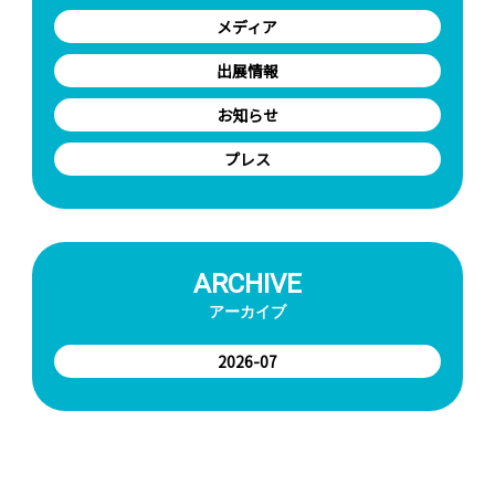
ロ
メディア
グ
ラ
出展情報
ム
お知らせ
W
プレス
担
者
制
会
の
ARCHIVE
へ
アーカイブ
お
2026-07
問
い
合
わ
せ