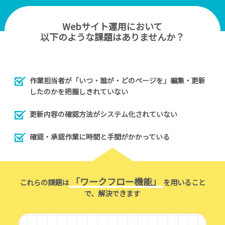
金
Webサイト運用において
よ
以下のような課題はありませんか？
く
あ
る
ご
作業担当者が「いつ・誰が・どのページを」編集・更新
質
したのかを把握しきれていない
問
更新内容の確認方法がシステム化されていない
お
知
確認・承認作業に時間と手間がかかっている
ら
せ
「ワークフロー機能」
これらの課題は
を用いること
導
で、解決できます
事
例
イ