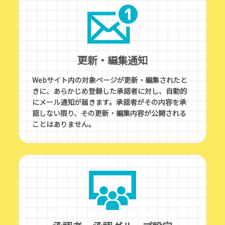
タ
ュ
プ
ラ
更新・編集通知
イ
バ
Webサイト内の対象ページが更新・編集されたと
シ
きに、あらかじめ登録した承認者に対し、自動的
ー
にメール通知が届きます。承認者がその内容を承
ポ
認しない限り、その更新・編集内容が公開される
リ
ことはありません。
シ
ー
パ
ー
ト
ナ
ー
プ