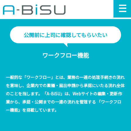
公開前に上司に確認してもらいたい
T
ペ
ジ
ワークフロー機能
A-
Bi
と
一般的な「ワークフロー」とは、業務の一連の処理手続きの流れ
を意味し、企業内での稟議・届出申請から承認にいたる流れ全体
機
のことを指します。「A-BiSU」は、Webサイトの編集・更新作
能
業から、承認・公開までの一連の流れを管理する 「ワークフロ
紹
ー機能」を搭載しています。
介
料