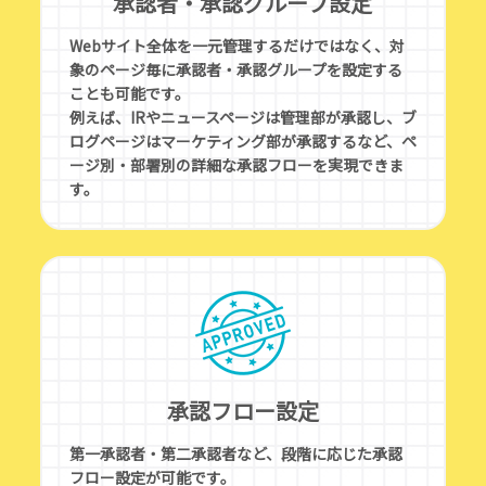
承認者・承認グループ設定
ロ
グ
Webサイト全体を一元管理するだけではなく、対
ラ
象のページ毎に承認者・承認グループを設定する
ム
ことも可能です。
例えば、IRやニュースページは管理部が承認し、ブ
ログページはマーケティング部が承認するなど、ペ
W
ージ別・部署別の詳細な承認フローを実現できま
担
す。
者
制
会
の
へ
お
問
い
承認フロー設定
合
わ
第一承認者・第二承認者など、段階に応じた承認
せ
フロー設定が可能です。