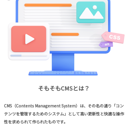
ロ
グ
ラ
ム
W
担
者
制
会
の
へ
そもそもCMSとは？
お
問
い
CMS（Contents Management System）は、その名の通り「コン
合
テンツを管理するためのシステム」として高い更新性と快適な操作
わ
せ
性を求められて作られたものです。