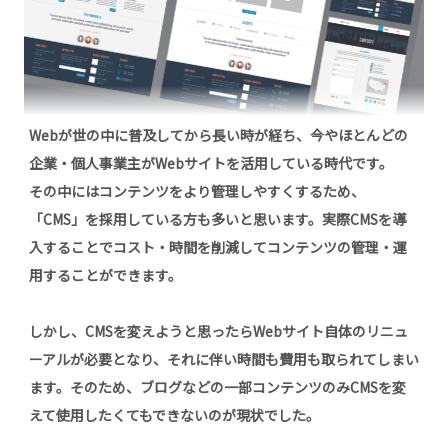
金
よ
く
あ
る
Webが世の中に普及してから長い時が経ち、今やほとんどの
ご
企業・個人事業主がWebサイトを活用している時代です。
質
問
その中にはコンテンツをより管理しやすくするため、
「CMS」を採用している方も多いと思います。実際CMSを導
お
入することでコスト・時間を削減してコンテンツの管理・運
知
用することができます。
ら
せ
しかし、CMSを変えようと思ったらWebサイト自体のリニュ
ーアルが必要となり、それに伴い時間も費用も取られてしまい
導
事
ます。そのため、ブログなどの一部コンテンツのみCMSを変
例
えて使用したくてもできないのが現状でした。
イ