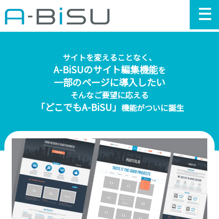
サイトを変えることなく、
T
A-BiSUのサイト編集機能
ペ
を
ジ
一部のページに導入したい
そんなご要望に応える
「どこでもA-BiSU」
A-
機能がついに誕生
Bi
と
機
能
紹
介
料