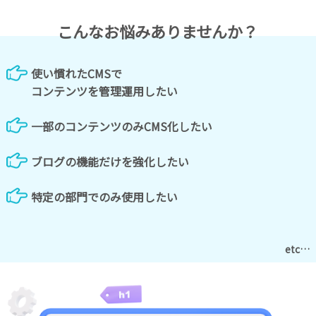
タ
ュ
こんなお悩みありませんか？
プ
ラ
使い慣れたCMSで
イ
コンテンツを管理運用したい
バ
シ
一部のコンテンツのみCMS化したい
ー
ポ
ブログの機能だけを強化したい
リ
シ
ー
特定の部門でのみ使用したい
パ
ー
etc…
ト
ナ
ー
プ